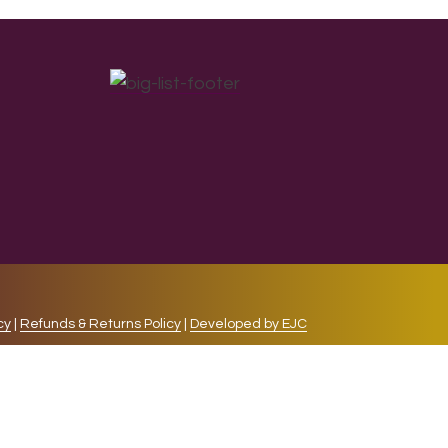
cy
|
Refunds & Returns Policy
|
Developed by EJC
repeat visits. By clicking “Accept”, you consent to