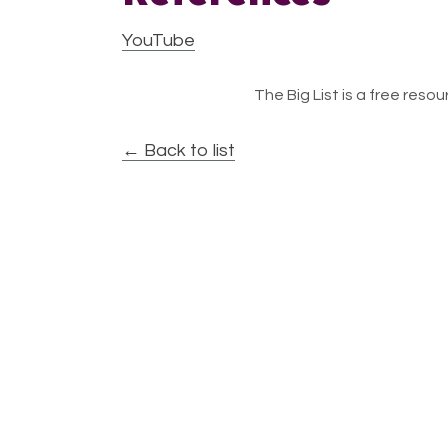
YouTube
The Big List is a free resour
← Back to list