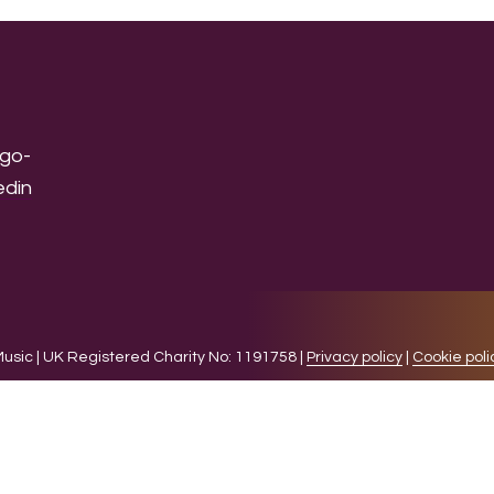
sic | UK Registered Charity No: 1191758 |
Privacy policy
|
Cookie poli
levant experience by remembering your preferences and 