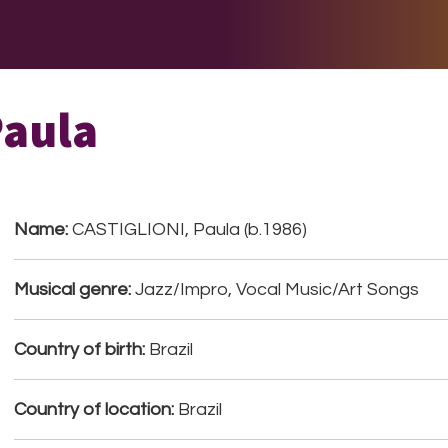
E DO
THE BIG LIST
MULTIMEDIA
JOIN US
LET H
Paula
Name:
CASTIGLIONI, Paula (b.1986)
Musical genre:
Jazz/Impro, Vocal Music/Art Songs
Country of birth:
Brazil
Country of location:
Brazil