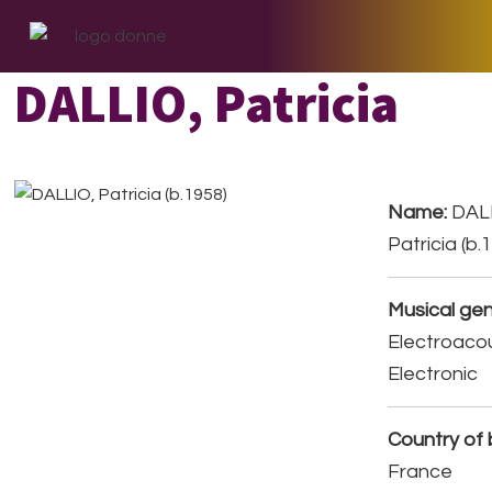
Skip
Skip
Skip
to
to
to
primary
main
footer
DALLIO, Patricia
navigation
content
Name:
DAL
Patricia (b.
Musical gen
Electroacou
Electronic
Country of b
France